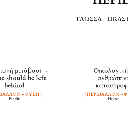
ΓΛΏΣΣΑ
ΕΙΚΑΣ
ειακή μετάβαση –
Οικολογική
e should be left
ανθρώπιν
behind
καταστροφ
ΙΒΆΛΛΟΝ - ΦΎΣΗ
ΠΕΡΙΒΆΛΛΟΝ - 
Papalits
Nektar