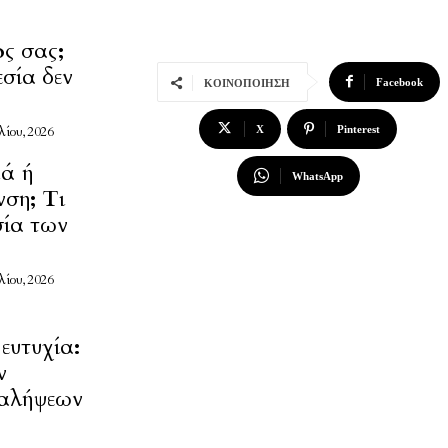
ος σας;
εσία δεν
Facebook
ΚΟΙΝΟΠΟΊΗΣΗ
λίου, 2026
X
Pinterest
ιά ή
WhatsApp
νση; Τι
σία των
λίου, 2026
ευτυχία:
ν
αλήψεων