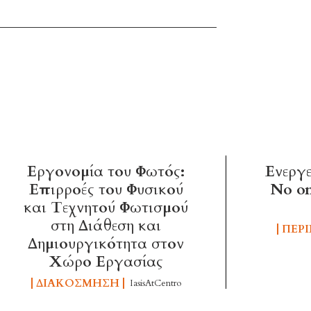
Εργονομία του Φωτός:
Ενεργ
Επιρροές του Φυσικού
No on
και Τεχνητού Φωτισμού
στη Διάθεση και
ΠΕΡ
Δημιουργικότητα στον
Χώρο Εργασίας
ΔΙΑΚΌΣΜΗΣΗ
IasisAtCentro