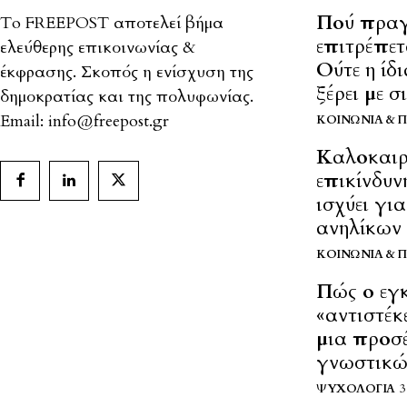
Πού πρα
To FREEPOST αποτελεί βήμα
επιτρέπετ
ελεύθερης επικοινωνίας &
Ούτε η ίδ
έκφρασης. Σκοπός η ενίσχυση της
ξέρει με 
δημοκρατίας και της πολυφωνίας.
Email: info@freepost.gr
ΚΟΙΝΩΝΊΑ & 
Καλοκαιρ
επικίνδυν
ισχύει γι
ανηλίκων
ΚΟΙΝΩΝΊΑ & 
Πώς ο εγ
«αντιστέκε
μια προσ
γνωστικώ
ΨΥΧΟΛΟΓΊΑ
3