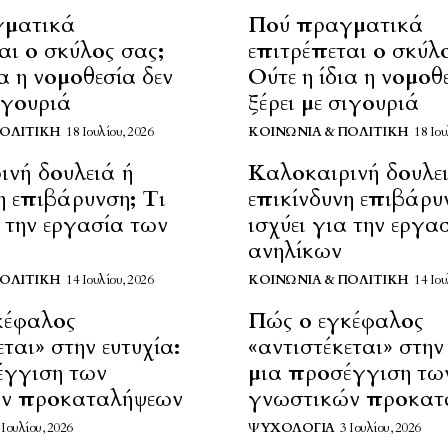
γματικά
Πού πραγματικά
αι ο σκύλος σας;
επιτρέπεται ο σκύλ
ια η νομοθεσία δεν
Ούτε η ίδια η νομοθ
σιγουριά
ξέρει με σιγουριά
ΠΟΛΙΤΙΚΉ
18 Ιουλίου, 2026
ΚΟΙΝΩΝΊΑ & ΠΟΛΙΤΙΚΉ
18 Ιου
ινή δουλειά ή
Καλοκαιρινή δουλε
η επιβάρυνση; Τι
επικίνδυνη επιβάρυ
α την εργασία των
ισχύει για την εργα
ανηλίκων
ΠΟΛΙΤΙΚΉ
14 Ιουλίου, 2026
ΚΟΙΝΩΝΊΑ & ΠΟΛΙΤΙΚΉ
14 Ιου
κέφαλος
Πώς ο εγκέφαλος
ται» στην ευτυχία:
«αντιστέκεται» στην 
έγγιση των
μια προσέγγιση τω
ν προκαταλήψεων
γνωστικών προκατ
 Ιουλίου, 2026
ΨΥΧΟΛΟΓΊΑ
3 Ιουλίου, 2026