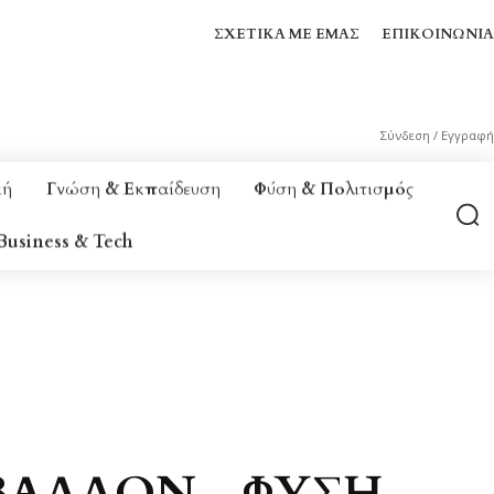
ΣΧΕΤΙΚΆ ΜΕ ΕΜΆΣ
ΕΠΙΚΟΙΝΩΝΊΑ
Σύνδεση / Εγγραφή
κή
Γνώση & Εκπαίδευση
Φύση & Πολιτισμός
Business & Tech
 & ΕΥΕΞΊΑ
BUSINESS & TECH
ΒΆΛΛΟΝ - ΦΎΣΗ