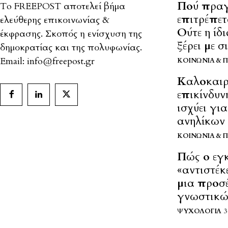
Πού πρα
To FREEPOST αποτελεί βήμα
επιτρέπετ
ελεύθερης επικοινωνίας &
Ούτε η ίδ
έκφρασης. Σκοπός η ενίσχυση της
ξέρει με 
δημοκρατίας και της πολυφωνίας.
Email: info@freepost.gr
ΚΟΙΝΩΝΊΑ & 
Καλοκαιρ
επικίνδυν
ισχύει γι
ανηλίκων
ΚΟΙΝΩΝΊΑ & 
Πώς ο εγ
«αντιστέκε
μια προσ
γνωστικώ
ΨΥΧΟΛΟΓΊΑ
3