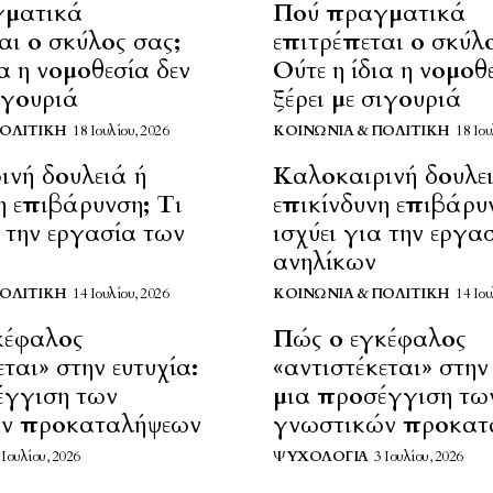
γματικά
Πού πραγματικά
αι ο σκύλος σας;
επιτρέπεται ο σκύλ
ια η νομοθεσία δεν
Ούτε η ίδια η νομοθ
σιγουριά
ξέρει με σιγουριά
ΠΟΛΙΤΙΚΉ
18 Ιουλίου, 2026
ΚΟΙΝΩΝΊΑ & ΠΟΛΙΤΙΚΉ
18 Ιου
ινή δουλειά ή
Καλοκαιρινή δουλε
η επιβάρυνση; Τι
επικίνδυνη επιβάρυ
α την εργασία των
ισχύει για την εργα
ανηλίκων
ΠΟΛΙΤΙΚΉ
14 Ιουλίου, 2026
ΚΟΙΝΩΝΊΑ & ΠΟΛΙΤΙΚΉ
14 Ιου
κέφαλος
Πώς ο εγκέφαλος
ται» στην ευτυχία:
«αντιστέκεται» στην 
έγγιση των
μια προσέγγιση τω
ν προκαταλήψεων
γνωστικών προκατ
 Ιουλίου, 2026
ΨΥΧΟΛΟΓΊΑ
3 Ιουλίου, 2026