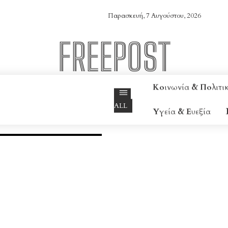
Παρασκευή, 7 Αυγούστου, 2026
FREEPOST
Online Magazine
Κοινωνία & Πολιτι
ALL
Υγεία & Ευεξία
ΏΣΗ & ΕΚΠΑΊΔΕΥΣΗ
ΦΎΣΗ & ΠΟΛΙΤΙΣΜΌΣ
ΥΓΕΊΑ