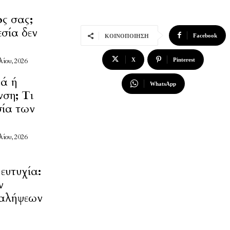
ος σας;
εσία δεν
Facebook
ΚΟΙΝΟΠΟΊΗΣΗ
λίου, 2026
X
Pinterest
ιά ή
WhatsApp
νση; Τι
σία των
λίου, 2026
ευτυχία:
ν
αλήψεων