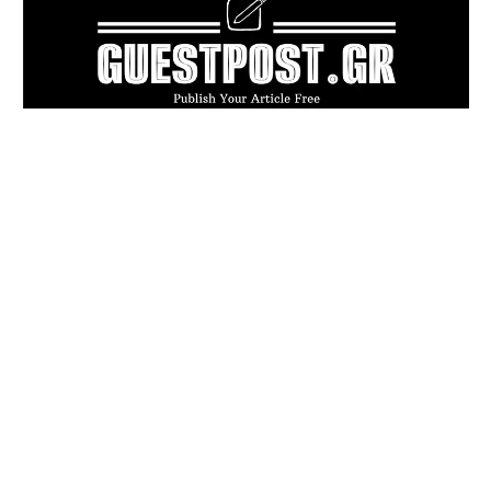
POPULAR ARTICLES
Πού πραγματικά επιτρέπεται ο σκύλος
σας; Ούτε η ίδια η νομοθεσία δεν ξέρει με
σιγουριά
Καλοκαιρινή δουλειά ή επικίνδυνη
επιβάρυνση; Τι ισχύει για την εργασία
των ανηλίκων