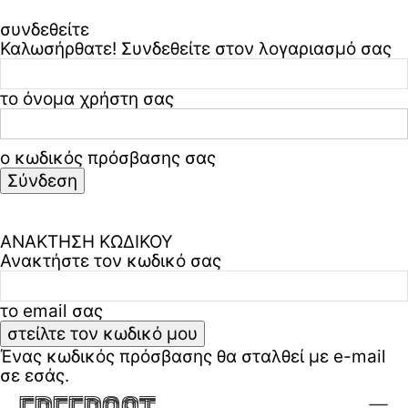
Κβαντική Βαρύτητα;
συνδεθείτε
Η Αδράνεια, η Βαρύτητα και η Ταχύτητα του Φωτός: Τρεις
Καλωσήρθατε! Συνδεθείτε στον λογαριασμό σας
Όψεις της Ίδιας Πραγματικότητας
Η Κβαντοποίηση της Ύπαρξης : Μία νέα οπτική για την
το όνομα χρήστη σας
αρχή του Σύμπαντος
ο κωδικός πρόσβασης σας
Freepost
Ξεχάσατε τον κωδικό σας? ζήτα βοήθεια
Πολιτική απορρήτου & όροι χρήσης
ΣΧΕΤΙΚΆ ΜΕ ΕΜΆΣ
ΑΝΑΚΤΗΣΗ ΚΩΔΙΚΟΥ
Ανακτήστε τον κωδικό σας
ΕΠΙΚΟΙΝΩΝΊΑ
ΠΟΛΙΤΙΚΉ ΑΠΟΡΡΉΤΟΥ & ΌΡΟΙ
το email σας
ΧΡΉΣΗΣ
NEWSLETTER
Ένας κωδικός πρόσβασης θα σταλθεί με e-mail
σε εσάς.