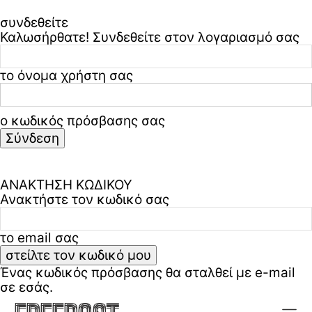
Μπορεί η Μη Τελειότητα να ενώσει τη Σχετικότητα με την
συνδεθείτε
Κβαντική Βαρύτητα;
Καλωσήρθατε! Συνδεθείτε στον λογαριασμό σας
Η Αδράνεια, η Βαρύτητα και η Ταχύτητα του Φωτός: Τρεις
Όψεις της Ίδιας Πραγματικότητας
το όνομα χρήστη σας
Η Κβαντοποίηση της Ύπαρξης : Μία νέα οπτική για την
αρχή του Σύμπαντος
ο κωδικός πρόσβασης σας
Ξεχάσατε τον κωδικό σας? ζήτα βοήθεια
Freepost
Πολιτική απορρήτου & όροι χρήσης
ΑΝΑΚΤΗΣΗ ΚΩΔΙΚΟΥ
ΣΧΕΤΙΚΆ ΜΕ ΕΜΆΣ
Ανακτήστε τον κωδικό σας
ΕΠΙΚΟΙΝΩΝΊΑ
το email σας
ΠΟΛΙΤΙΚΉ ΑΠΟΡΡΉΤΟΥ & ΌΡΟΙ
ΧΡΉΣΗΣ
Ένας κωδικός πρόσβασης θα σταλθεί με e-mail
σε εσάς.
NEWSLETTER