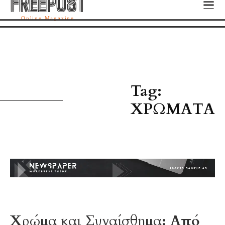
FREEPOST
FREEPOST
Online Magazine
Χ
Tag:
ΧΡΏΜΑΤΑ
Χρώμα και Συναίσθημα: Από