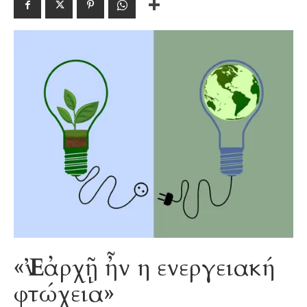
«Ἐν ἀρχῇ ἦν η ενεργειακή
φτώχεια»