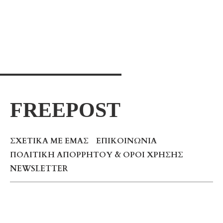
Anxiety or Stress? Differentiation &
Ways To Manage Them
FREEPOST
ΣΧΕΤΙΚΆ ΜΕ ΕΜΆΣ
ΕΠΙΚΟΙΝΩΝΊΑ
ΠΟΛΙΤΙΚΉ ΑΠΟΡΡΉΤΟΥ & ΌΡΟΙ ΧΡΉΣΗΣ
NEWSLETTER