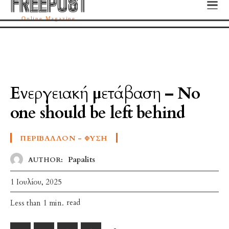
FREEPOST
FREEPOST
Online Magazine
Ενεργειακή μετάβαση – No
one should be left behind
ΠΕΡΙΒΆΛΛΟΝ - ΦΎΣΗ
Papalits
AUTHOR:
1 Ιουλίου, 2025
read
Less than 1
min.