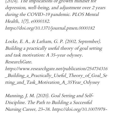
(2024). The implications of growth mindset for
depression, well-being, and adjustment over 2 years
during the COVID-19 pandemic. PLOS Mental
Health, 1(7), e0000182.
https://doi.org/10.1371/journal.pmen.0000182
Locke, E. A., & Latham, G. P. (2002, September).
Building a practically useful theory of goal setting
and task motivation: A 35-year odyssey.
ResearchGate.
https://www.researchgate.net/publication/254734316
_Building_a_Practically_Useful_Theory_of_Goal_Se
tting_and_Task_Motivation_A_35Year_Odyssey
Manning, J. M. (2020). Goal Setting and Self-
Discipline. The Path to Building a Successful
Nursing Career, 23–38. https://doi.org/10.1007/978-