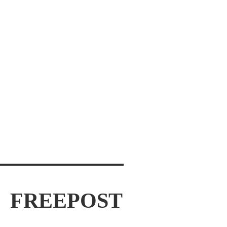
Πώς ο εγκέφαλος «αντιστέκεται» στην
ευτυχία: μια προσέγγιση των
γνωστικών προκαταλήψεων
Η “κληρονομιά” του τραύματος: τι είναι
και πώς αναγνωρίζεται
Anxiety or Stress? Differentiation &
Ways To Manage Them
FREEPOST