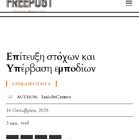
FREEPOST
FREEPOST
Online Magazine
Επίτευξη στόχων και
Υπέρβαση εμποδίων
ΕΠΙΚΑΙΡΌΤΗΤΑ
IasisAtCentro
AUTHOR:
16 Οκτωβρίου, 2025
read
3
min.