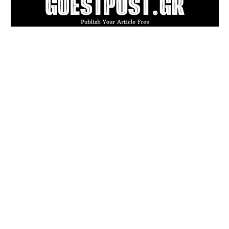
POPULAR ARTICLES
Πού πραγματικά επιτρέπεται ο σκύλος
σας; Ούτε η ίδια η νομοθεσία δεν ξέρει με
σιγουριά
Καλοκαιρινή δουλειά ή επικίνδυνη
επιβάρυνση; Τι ισχύει για την εργασία
των ανηλίκων