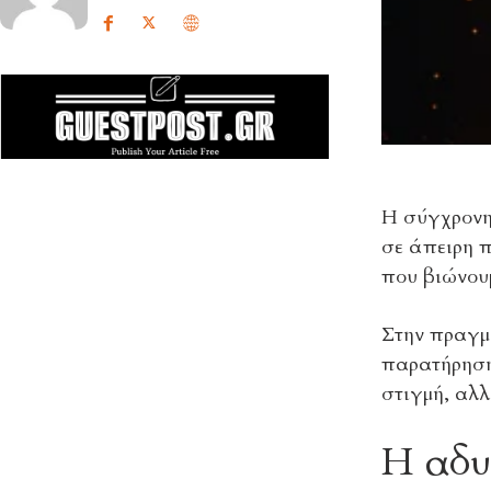
Η σύγχρονη 
σε άπειρη π
που βιώνουμ
Στην πραγμα
παρατήρησης
στιγμή, αλ
Η αδυ