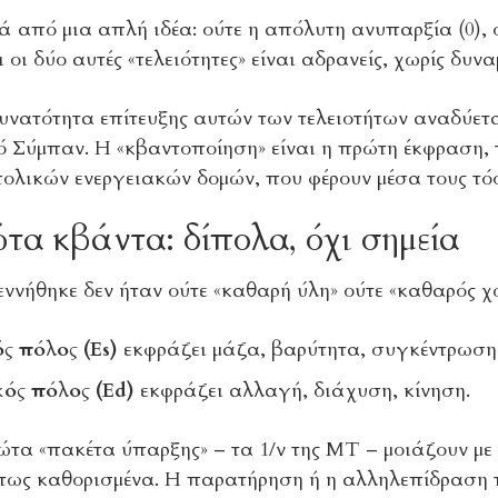
 από μια απλή ιδέα: ούτε η απόλυτη ανυπαρξία (0), ο
 οι δύο αυτές «τελειότητες» είναι αδρανείς, χωρίς δυνα
υνατότητα επίτευξης αυτών των τελειοτήτων αναδύετα
 Σύμπαν. Η «κβαντοποίηση» είναι η πρώτη έκφραση, 
ολικών ενεργειακών δομών, που φέρουν μέσα τους τόσο
τα κβάντα: δίπολα, όχι σημεία
ννήθηκε δεν ήταν ούτε «καθαρή ύλη» ούτε «καθαρός χ
ός πόλος (Es)
εκφράζει μάζα, βαρύτητα, συγκέντρωση
κός πόλος (Ed)
εκφράζει αλλαγή, διάχυση, κίνηση.
τα «πακέτα ύπαρξης» – τα 1/ν της ΜΤ – μοιάζουν με τ
τως καθορισμένα. Η παρατήρηση ή η αλληλεπίδραση τ