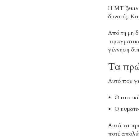
Η ΜΤ ξεκινά
δυνατές. Και
Από τη μη δ
πραγματικό
γέννηση διπ
Τα πρώ
Αυτό που γε
Ο
στατικ
Ο
κυματι
Αυτά τα πρώ
ποτέ απολύ