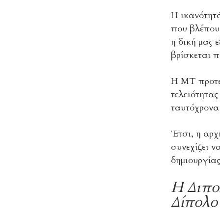
Η ικανότητά
που βλέπουμ
η δική μας 
βρίσκεται π
Η ΜΤ προτεί
τελειότητας
ταυτόχρονα 
Έτσι, η αρχ
συνεχίζει ν
δημιουργίας
Η Διπο
Δίπολο