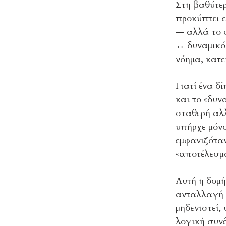
Στη βαθύτερ
προκύπτει ε
— αλλά το φ
↔ δυναμικός
νόημα, κατε
Γιατί ένα δ
και το «δυν
σταθερή αλλ
υπήρχε μόνο
εμφανιζόταν
«αποτέλεσμα
Αυτή η δομή
ανταλλαγή E
μηδενιστεί,
λογική συνέ