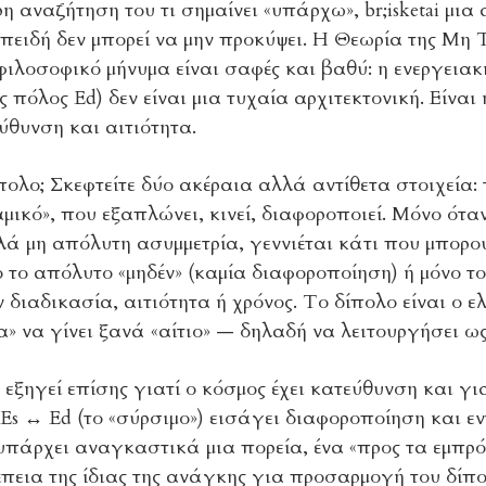
η αναζήτηση του τι σημαίνει «υπάρχω», br;isketai μι
πειδή δεν μπορεί να μην προκύψει. Η Θεωρία της Μη 
ιλοσοφικό μήνυμα είναι σαφές και βαθύ: η ενεργειακ
 πόλος Ed) δεν είναι μια τυχαία αρχιτεκτονική. Είνα
ύθυνση και αιτιότητα.
ίπολο; Σκεφτείτε δύο ακέραια αλλά αντίθετα στοιχεία:
αμικό», που εξαπλώνει, κινεί, διαφοροποιεί. Μόνο ότ
ά μη απόλυτη ασυμμετρία, γεννιέται κάτι που μπορο
 το απόλυτο «μηδέν» (καμία διαφοροποίηση) ή μόνο τ
 διαδικασία, αιτιότητα ή χρόνος. Το δίπολο είναι ο 
» να γίνει ξανά «αίτιο» — δηλαδή να λειτουργήσει ως
 εξηγεί επίσης γιατί ο κόσμος έχει κατεύθυνση και για
s ↔ Ed (το «σύρσιμο») εισάγει διαφοροποίηση και εν
 υπάρχει αναγκαστικά μια πορεία, ένα «προς τα εμπρός»
πεια της ίδιας της ανάγκης για προσαρμογή του δίπο