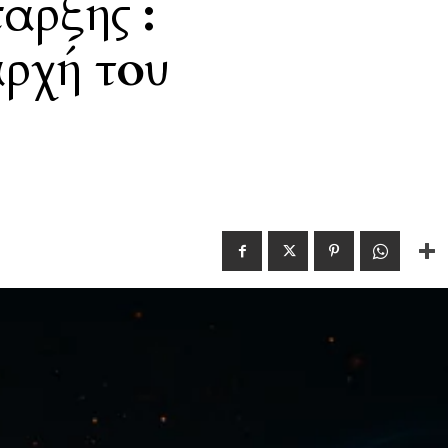
αρξης :
αρχή του