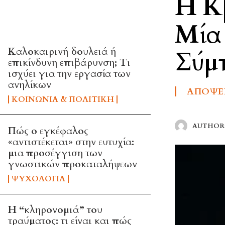
Η Κ
TOP 5 THIS WEEK
Μία 
Καλοκαιρινή δουλειά ή
Σύμ
επικίνδυνη επιβάρυνση; Τι
ισχύει για την εργασία των
ανηλίκων
ΑΠΌΨΕ
ΚΟΙΝΩΝΊΑ & ΠΟΛΙΤΙΚΉ
AUTHOR
Πώς ο εγκέφαλος
«αντιστέκεται» στην ευτυχία:
μια προσέγγιση των
γνωστικών προκαταλήψεων
ΨΥΧΟΛΟΓΊΑ
Η “κληρονομιά” του
τραύματος: τι είναι και πώς