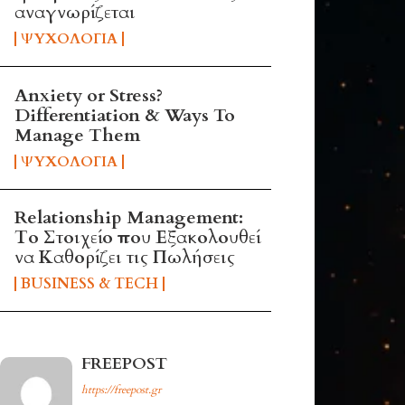
αναγνωρίζεται
ΨΥΧΟΛΟΓΊΑ
Anxiety or Stress?
Differentiation & Ways To
Manage Them
ΨΥΧΟΛΟΓΊΑ
Relationship Management:
Το Στοιχείο που Εξακολουθεί
να Καθορίζει τις Πωλήσεις
BUSINESS & TECH
FREEPOST
https://freepost.gr