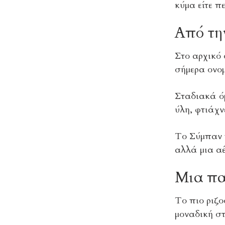
κύμα είτε π
Από τη
Στο αρχικό 
σήμερα ονομ
Σταδιακά όμ
ύλη, φτιάχν
Το Σύμπαν π
αλλά μια α
Μια πα
Το πιο ριζο
μοναδική στ