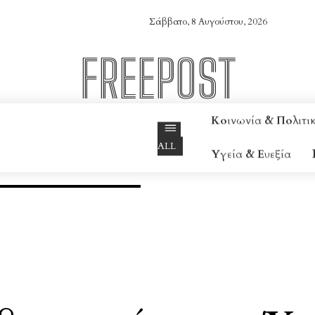
Σάββατο, 8 Αυγούστου, 2026
FREEPOST
Online Magazine
Κοινωνία & Πολιτι
ALL
Υγεία & Ευεξία
ΏΣΗ & ΕΚΠΑΊΔΕΥΣΗ
ΦΎΣΗ & ΠΟΛΙΤΙΣΜΌΣ
ΥΓΕΊΑ