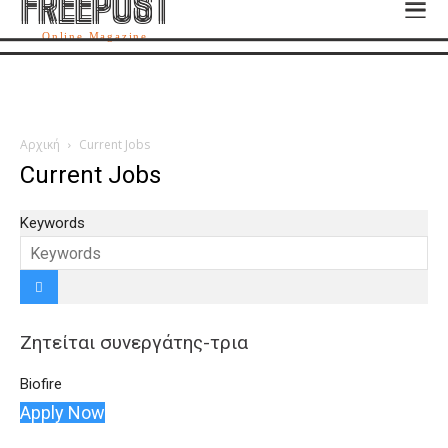
FREEPOST
FREEPOST
Online Magazine
Αρχική
Current Jobs
Current Jobs
Keywords
Ζητείται συνεργάτης-τρια
Biofire
Apply Now