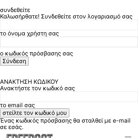
Μπορεί η Μη Τελειότητα να ενώσει τη Σχετικότητα με την
συνδεθείτε
Κβαντική Βαρύτητα;
Καλωσήρθατε! Συνδεθείτε στον λογαριασμό σας
Η Αδράνεια, η Βαρύτητα και η Ταχύτητα του Φωτός: Τρεις
Όψεις της Ίδιας Πραγματικότητας
το όνομα χρήστη σας
Η Κβαντοποίηση της Ύπαρξης : Μία νέα οπτική για την
αρχή του Σύμπαντος
ο κωδικός πρόσβασης σας
Ξεχάσατε τον κωδικό σας? ζήτα βοήθεια
Freepost
Πολιτική απορρήτου & όροι χρήσης
ΑΝΑΚΤΗΣΗ ΚΩΔΙΚΟΥ
ΣΧΕΤΙΚΆ ΜΕ ΕΜΆΣ
Ανακτήστε τον κωδικό σας
ΕΠΙΚΟΙΝΩΝΊΑ
το email σας
ΠΟΛΙΤΙΚΉ ΑΠΟΡΡΉΤΟΥ & ΌΡΟΙ
ΧΡΉΣΗΣ
Ένας κωδικός πρόσβασης θα σταλθεί με e-mail
NEWSLETTER
σε εσάς.