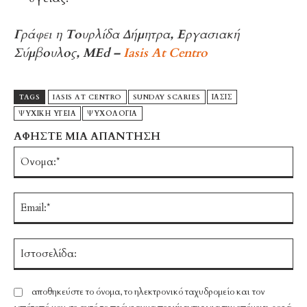
Γράφει η Τουρλίδα Δήμητρα, Εργασιακή
Σύμβουλος, MEd –
Iasis At Centro
TAGS
IASIS AT CENTRO
SUNDAY SCARIES
ΙΑΣΙΣ
ΨΥΧΙΚΉ ΥΓΕΊΑ
ΨΥΧΟΛΟΓΊΑ
ΑΦΗΣΤΕ ΜΙΑ ΑΠΑΝΤΗΣΗ
Ό
Em
Ισ
αποθηκεύστε το όνομα, το ηλεκτρονικό ταχυδρομείο και τον