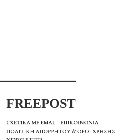
Η “κληρονομιά” του τραύματος: τι είναι
και πώς αναγνωρίζεται
Anxiety or Stress? Differentiation &
Ways To Manage Them
FREEPOST
ΣΧΕΤΙΚΆ ΜΕ ΕΜΆΣ
ΕΠΙΚΟΙΝΩΝΊΑ
ΠΟΛΙΤΙΚΉ ΑΠΟΡΡΉΤΟΥ & ΌΡΟΙ ΧΡΉΣΗΣ