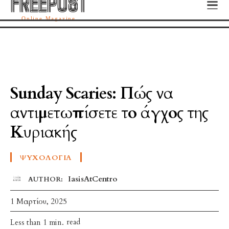
FREEPOST
FREEPOST
Online Magazine
Sunday Scaries: Πώς να
αντιμετωπίσετε το άγχος της
Κυριακής
ΨΥΧΟΛΟΓΊΑ
IasisAtCentro
AUTHOR:
1 Μαρτίου, 2025
read
Less than 1
min.