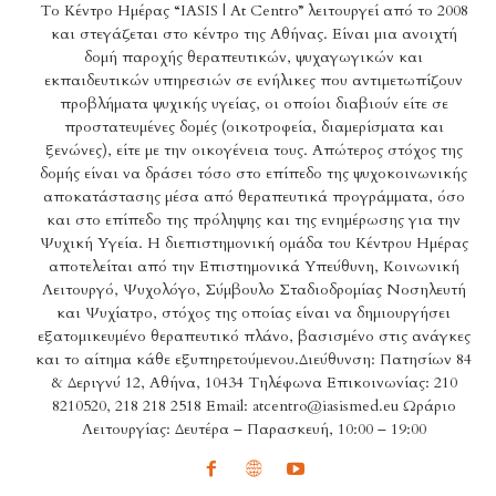
Το Κέντρο Ημέρας “IASIS | At Centro” λειτουργεί από το 2008
και στεγάζεται στο κέντρο της Αθήνας. Είναι μια ανοιχτή
δομή παροχής θεραπευτικών, ψυχαγωγικών και
εκπαιδευτικών υπηρεσιών σε ενήλικες που αντιμετωπίζουν
προβλήματα ψυχικής υγείας, οι οποίοι διαβιούν είτε σε
προστατευμένες δομές (οικοτροφεία, διαμερίσματα και
ξενώνες), είτε με την οικογένεια τους. Απώτερος στόχος της
δομής είναι να δράσει τόσο στο επίπεδο της ψυχοκοινωνικής
αποκατάστασης μέσα από θεραπευτικά προγράμματα, όσο
και στο επίπεδο της πρόληψης και της ενημέρωσης για την
Ψυχική Υγεία. Η διεπιστημονική ομάδα του Κέντρου Ημέρας
αποτελείται από την Επιστημονικά Υπεύθυνη, Κοινωνική
Λειτουργό, Ψυχολόγο, Σύμβουλο Σταδιοδρομίας Νοσηλευτή
και Ψυχίατρο, στόχος της οποίας είναι να δημιουργήσει
εξατομικευμένο θεραπευτικό πλάνο, βασισμένο στις ανάγκες
και το αίτημα κάθε εξυπηρετούμενου.Διεύθυνση: Πατησίων 84
& Δεριγνύ 12, Αθήνα, 10434 Τηλέφωνα Επικοινωνίας: 210
8210520, 218 218 2518 Email: atcentro@iasismed.eu Ωράριο
Λειτουργίας: Δευτέρα – Παρασκευή, 10:00 – 19:00