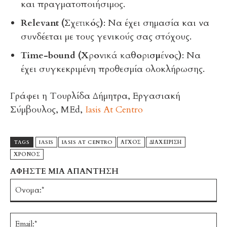
και πραγματοποιήσιμος.
Relevant (Σχετικός)
: Να έχει σημασία και να
συνδέεται με τους γενικούς σας στόχους.
Time-bound (Χρονικά καθορισμένος)
: Να
έχει συγκεκριμένη προθεσμία ολοκλήρωσης.
Γράφει η Τουρλίδα Δήμητρα, Εργασιακή
Σύμβουλος, MEd,
Iasis At Centro
TAGS
IASIS
IASIS AT CENTRO
ΑΓΧΟΣ
ΔΙΑΧΕΙΡΙΣΗ
ΧΡΟΝΟΣ
ΑΦΗΣΤΕ ΜΙΑ ΑΠΑΝΤΗΣΗ
Ό
Em