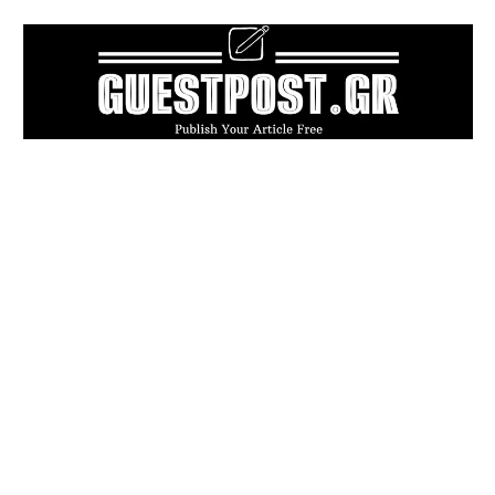
POPULAR ARTICLES
Πού πραγματικά επιτρέπεται ο σκύλος
σας; Ούτε η ίδια η νομοθεσία δεν ξέρει με
σιγουριά
Καλοκαιρινή δουλειά ή επικίνδυνη
επιβάρυνση; Τι ισχύει για την εργασία