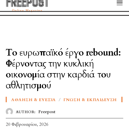
FREEPOST
FREEPOST
Online Magazine
Το ευρωπαϊκό έργο rebound:
Φέρνοντας την κυκλική
οικονομία στην καρδιά του
αθλητισμού
ΑΘΛΗΣΗ & ΕΥΕΞΊΑ
ΓΝΏΣΗ & ΕΚΠΑΊΔΕΥΣΗ
Freepost
AUTHOR:
20 Φεβρουαρίου, 2026