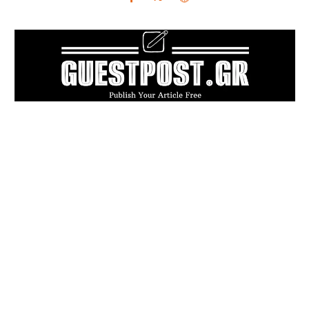
POPULAR ARTICLES
Πού πραγματικά επιτρέπεται ο σκύλος
σας; Ούτε η ίδια η νομοθεσία δεν ξέρει με
σιγουριά
Καλοκαιρινή δουλειά ή επικίνδυνη