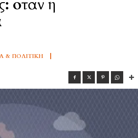
: όταν η
α
Α & ΠΟΛΙΤΙΚΉ