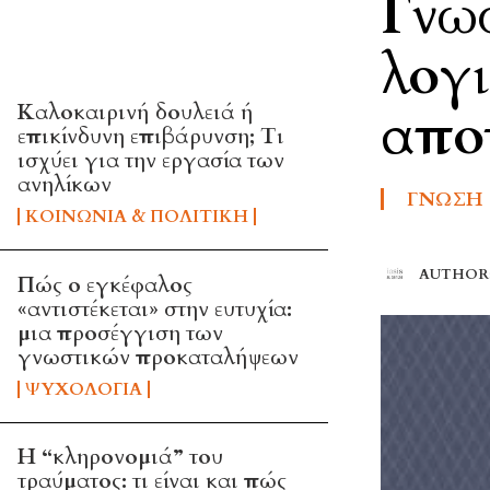
Γνωσ
TOP 5 THIS WEEK
λογι
Καλοκαιρινή δουλειά ή
απο
επικίνδυνη επιβάρυνση; Τι
ισχύει για την εργασία των
ανηλίκων
ΓΝΏΣΗ 
ΚΟΙΝΩΝΊΑ & ΠΟΛΙΤΙΚΉ
AUTHOR
Πώς ο εγκέφαλος
«αντιστέκεται» στην ευτυχία:
μια προσέγγιση των
γνωστικών προκαταλήψεων
ΨΥΧΟΛΟΓΊΑ
Η “κληρονομιά” του
τραύματος: τι είναι και πώς