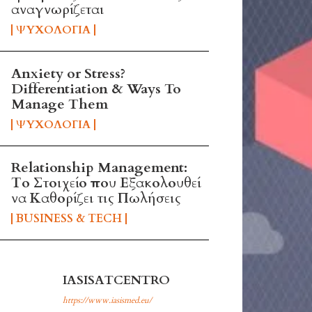
αναγνωρίζεται
ΨΥΧΟΛΟΓΊΑ
Anxiety or Stress?
Differentiation & Ways To
Manage Them
ΨΥΧΟΛΟΓΊΑ
Relationship Management:
Το Στοιχείο που Εξακολουθεί
να Καθορίζει τις Πωλήσεις
BUSINESS & TECH
IASISATCENTRO
https://www.iasismed.eu/