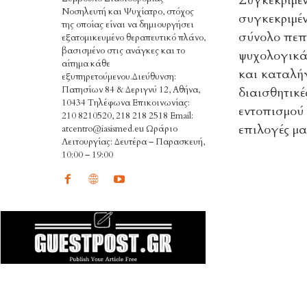
Συγκεκριμέν
Νοσηλευτή και Ψυχίατρο, στόχος
συγκεκριμέν
της οποίας είναι να δημιουργήσει
σύνολο πεπο
εξατομικευμένο θεραπευτικό πλάνο,
βασισμένο στις ανάγκες και το
ψυχολογικά 
αίτημα κάθε
και καταλή
εξυπηρετούμενου.Διεύθυνση:
Πατησίων 84 & Δεριγνύ 12, Αθήνα,
διαισθητικ
10434 Τηλέφωνα Επικοινωνίας:
εντοπισμού 
210 8210520, 218 218 2518 Email:
επιλογές μα
atcentro@iasismed.eu Ωράριο
Λειτουργίας: Δευτέρα – Παρασκευή,
10:00 – 19:00