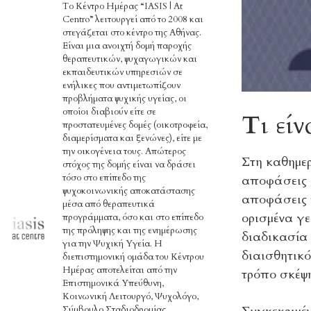
Το Κέντρο Ημέρας “IASIS | At
Centro” λειτουργεί από το 2008 και
στεγάζεται στο κέντρο της Αθήνας.
Είναι μια ανοιχτή δομή παροχής
θεραπευτικών, ψυχαγωγικών και
εκπαιδευτικών υπηρεσιών σε
ενήλικες που αντιμετωπίζουν
προβλήματα ψυχικής υγείας, οι
οποίοι διαβιούν είτε σε
Τι εί
προστατευμένες δομές (οικοτροφεία,
διαμερίσματα και ξενώνες), είτε με
την οικογένεια τους. Απώτερος
Στη καθημε
στόχος της δομής είναι να δράσει
τόσο στο επίπεδο της
αποφάσεις μ
ψυχοκοινωνικής αποκατάστασης
αποφάσεις χ
μέσα από θεραπευτικά
ορισμένα γε
προγράμματα, όσο και στο επίπεδο
της πρόληψης και της ενημέρωσης
διαδικασία 
για την Ψυχική Υγεία. Η
διαισθητικό
διεπιστημονική ομάδα του Κέντρου
Ημέρας αποτελείται από την
τρόπο σκέψ
Επιστημονικά Υπεύθυνη,
Κοινωνική Λειτουργό, Ψυχολόγο,
Σύμβουλο Σταδιοδρομίας