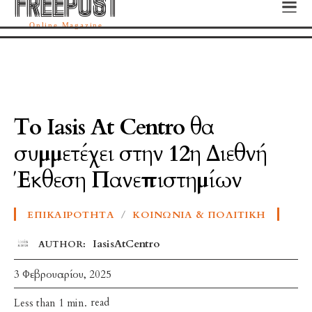
FREEPOST
FREEPOST
Online Magazine
Το Iasis At Centro θα
συμμετέχει στην 12η Διεθνή
Έκθεση Πανεπιστημίων
ΕΠΙΚΑΙΡΌΤΗΤΑ
ΚΟΙΝΩΝΊΑ & ΠΟΛΙΤΙΚΉ
IasisAtCentro
AUTHOR:
3 Φεβρουαρίου, 2025
read
Less than 1
min.