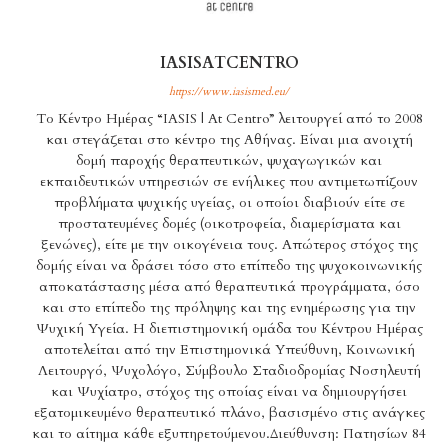
IASISATCENTRO
https://www.iasismed.eu/
Το Κέντρο Ημέρας “IASIS | At Centro” λειτουργεί από το 2008
και στεγάζεται στο κέντρο της Αθήνας. Είναι μια ανοιχτή
δομή παροχής θεραπευτικών, ψυχαγωγικών και
εκπαιδευτικών υπηρεσιών σε ενήλικες που αντιμετωπίζουν
προβλήματα ψυχικής υγείας, οι οποίοι διαβιούν είτε σε
προστατευμένες δομές (οικοτροφεία, διαμερίσματα και
ξενώνες), είτε με την οικογένεια τους. Απώτερος στόχος της
δομής είναι να δράσει τόσο στο επίπεδο της ψυχοκοινωνικής
αποκατάστασης μέσα από θεραπευτικά προγράμματα, όσο
και στο επίπεδο της πρόληψης και της ενημέρωσης για την
Ψυχική Υγεία. Η διεπιστημονική ομάδα του Κέντρου Ημέρας
αποτελείται από την Επιστημονικά Υπεύθυνη, Κοινωνική
Λειτουργό, Ψυχολόγο, Σύμβουλο Σταδιοδρομίας Νοσηλευτή
και Ψυχίατρο, στόχος της οποίας είναι να δημιουργήσει
εξατομικευμένο θεραπευτικό πλάνο, βασισμένο στις ανάγκες
και το αίτημα κάθε εξυπηρετούμενου.Διεύθυνση: Πατησίων 84