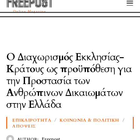
FREEPOST
FREEPOST
Online Magazine
Ο Διαχωρισμός Εκκλησίας-
Κράτους ως προϋπόθεση για
την Προστασία των
Ανθρώπινων Δικαιωμάτων
στην Ελλάδα
ΕΠΙΚΑΙΡΌΤΗΤΑ
ΚΟΙΝΩΝΊΑ & ΠΟΛΙΤΙΚΉ
ΑΠΌΨΕΙΣ
Freepost
AUTHOR: