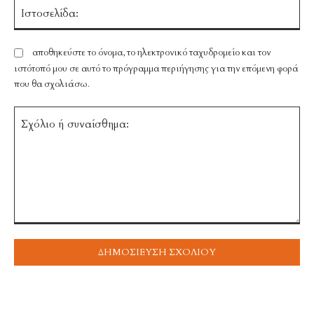
Ισ
αποθηκεύστε το όνομα, το ηλεκτρονικό ταχυδρομείο και τον
ιστότοπό μου σε αυτό το πρόγραμμα περιήγησης για την επόμενη φορά
που θα σχολιάσω.
Σχόλιο
ή
συναίσθημα: