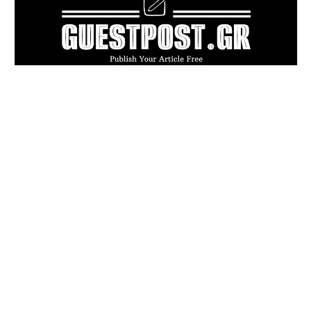
POPULAR ARTICLES
Πού πραγματικά επιτρέπεται ο σκύλος
σας; Ούτε η ίδια η νομοθεσία δεν ξέρει με
σιγουριά
Καλοκαιρινή δουλειά ή επικίνδυνη
επιβάρυνση; Τι ισχύει για την εργασία
των ανηλίκων